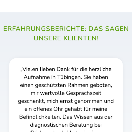
ERFAHRUNGSBERICHTE: DAS SAGEN
UNSERE KLIENTEN!
eben Dank für die herzliche
„… Frau Haller
 in Tübingen. Sie haben
gearbeitet. M
chützten Rahmen geboten,
Einfühlungsve
ertvolle Gesprächszeit
Tochter di
, mich ernst genommen und
gebracht
nes Ohr gehabt für meine
Fortschritt
keiten. Das Wissen aus der
Eltern noc
ostischen Beratung bei
gegeben, wie z