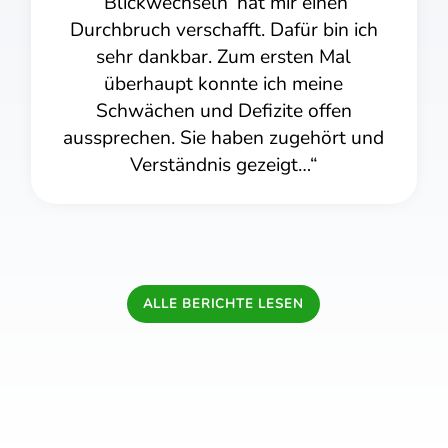
wechseln’ hat mir einen
unsere Tocht
h verschafft. Dafür bin ich
(Diese Spiele
ankbar. Zum ersten Mal
heute noch ger
aupt konnte ich meine
Frau Haller 
hen und Defizite offen
Abschied se
en. Sie haben zugehört und
In der Schule 
rständnis gezeigt…“
gemerkt und h
selbst an das
ALLE BERICHTE LESEN